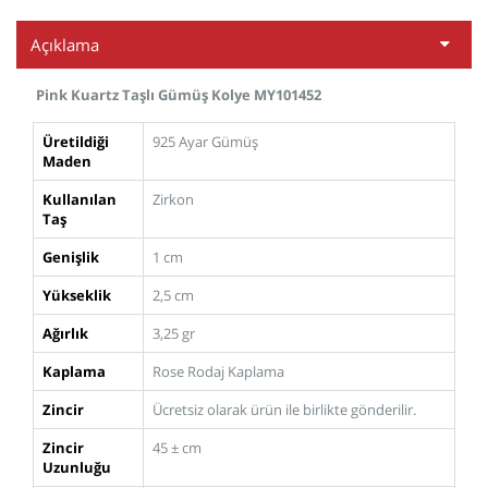
Açıklama
Pink Kuartz Taşlı Gümüş Kolye MY101452
Üretildiği
925 Ayar Gümüş
Maden
Kullanılan
Zirkon
Taş
Genişlik
1 cm
Yükseklik
2,5 cm
Ağırlık
3,25 gr
Kaplama
Rose Rodaj Kaplama
Zincir
Ücretsiz olarak ürün ile birlikte gönderilir.
Zincir
45 ± cm
Uzunluğu