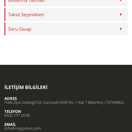
Kullanma Talimatı
Taksit Seçenekleri
Soru Cevap
İLETIŞIM BILGILERI
ADRES
Halit Ziya Uşaklıgil Cd. Carousel AVM No. 1 Kat 1 Bakırköy / İSTANBUL
TELEFON
0532 777 24 00
EMAIL
info@mygumus.com