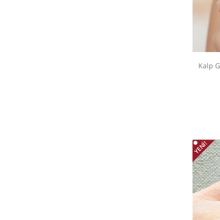
Kalp 
YENI!