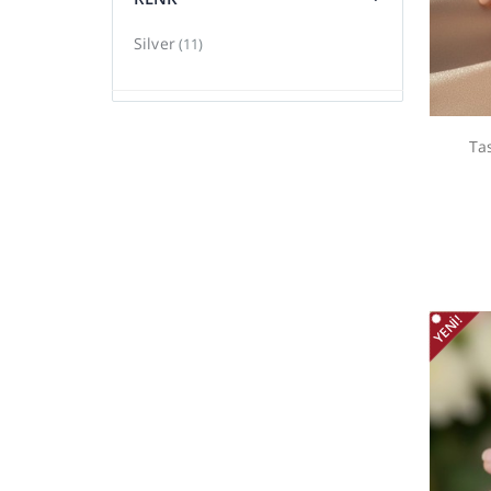
Silver
(11)
Ta
YENI!