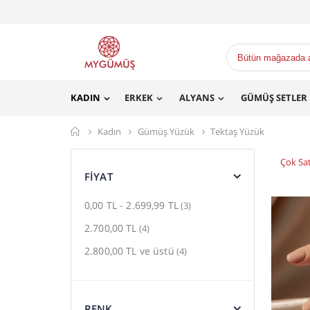
KADIN
ERKEK
ALYANS
GÜMÜŞ SETLER
Mygümüş
Kadın
Gümüş Yüzük
Tektaş Yüzük
Çok Sa
FIYAT
0,00 TL
-
2.699,99 TL
(3)
2.700,00 TL
(4)
2.800,00 TL
ve üstü
(4)
RENK