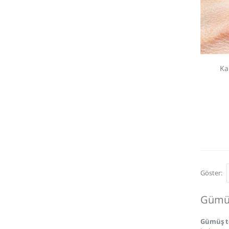
Ka
Göster:
Gümüş
Gümüş t