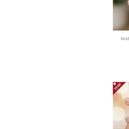
Mod
YENI!